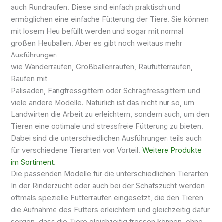
auch
Rundraufen
. Diese sind einfach praktisch und
ermöglichen eine einfache Fütterung der Tiere. Sie können
mit losem Heu befüllt werden und sogar mit normal
großen
Heuballen
. Aber es gibt noch weitaus mehr
Ausführungen
wie
Wanderraufen
,
Großballenraufen
,
Raufutterraufen
,
Raufen mit
Palisaden,
Fangfressgittern
oder
Schrägfressgittern
und
viele andere Modelle. Natürlich ist das nicht nur so, um
Landwirten die Arbeit zu erleichtern, sondern auch, um den
Tieren eine optimale und stressfreie Fütterung zu bieten.
Dabei sind die unterschiedlichen Ausführungen teils auch
für verschiedene Tierarten von Vorteil.
Weitere Produkte
im Sortiment
.
Die passenden Modelle für die unterschiedlichen Tierarten
In der
Rinderzucht
oder auch bei der
Schafszucht
werden
oftmals spezielle
Futterraufen
eingesetzt, die den Tieren
die Aufnahme des Futters erleichtern und gleichzeitig dafür
sorgen, dass die Tiere gleichzeitig fressen können, ohne