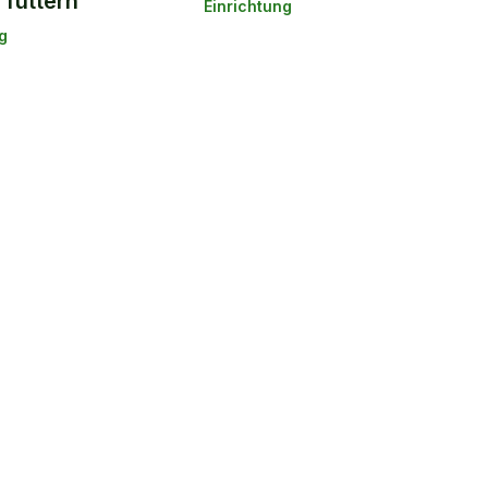
 füttern
Einrichtung
g