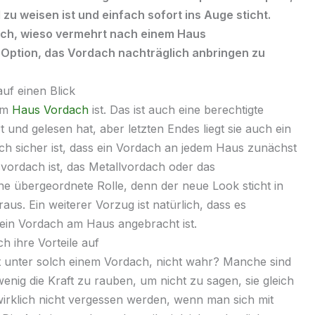
zu weisen ist und einfach sofort ins Auge sticht.
ich, wieso vermehrt nach einem Haus
 Option, das
Vordach
nachträglich anbringen zu
uf einen Blick
nem
Haus
Vordach
ist. Das ist auch eine berechtigte
nd gelesen hat, aber letzten Endes liegt sie auch ein
h sicher ist, dass ein
Vordach
an jedem Haus zunächst
svordach
ist, das
Metallvordach
oder das
ne übergeordnete Rolle, denn der neue Look sticht in
us. Ein weiterer Vorzug ist natürlich, dass es
 ein
Vordach
am Haus angebracht ist.
h ihre Vorteile auf
t unter solch einem
Vordach
, nicht wahr? Manche sind
enig die Kraft zu rauben, um nicht zu sagen, sie gleich
wirklich nicht vergessen werden, wenn man sich mit