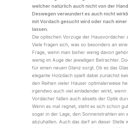
welcher natürlich auch nicht von der Hand 
Deswegen verwundert es auch nicht wirkl
mit
Vordach
gesucht wird oder nach einer
lassen.
Die optischen Vorzüge der
Hausvordächer
a
Viele fragen sich, was so besonders an ei
Frage, wenn man bisher wenig davon gehört u
wenig im Auge der jeweiligen Betrachter. Doc
für einen neuen Glanz sorgt. Ob es das
Gla
elegante
Holzdach
spielt dabei zunächst kei
den Reihen vieler Häuser optimalerweise hera
irgendwo auch viel einladender wirkt, wenn
Vordächer
fallen auch abseits der Optik durc
Wenn es mal regnet, steht es sich schon gu
sogar in der Lage, den Sonnenstrahlen ein w
abzuhalten. Auch das darf an dieser Stelle 