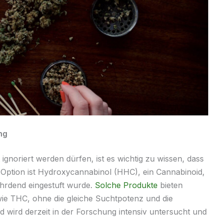
ng
gnoriert werden dürfen, ist es wichtig zu wissen, dass
e Option ist Hydroxycannabinol (HHC), ein Cannabinoid,
ährdend eingestuft wurde.
Solche Produkte
bieten
 wie THC, ohne die gleiche Suchtpotenz und die
 wird derzeit in der Forschung intensiv untersucht und