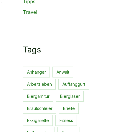
Tipps
Reduzieren, aber mit Stil
Travel
Tags
Anhänger
Anwalt
Arbeitsleben
Auffanggurt
Biergarnitur
Biergläser
Brautschleier
Briefe
E-Zigarette
Fitness